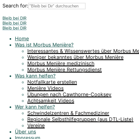
Search for:
Bleib bei DIR
Bleib bei DIR
Bleib bei DIR
Home
Was ist Morbus Menière?
Interessantes & Wissenswertes über Morbus Me
Weniger bekanntes über Morbus Menière
Morbus Menière medizinisch
Morbus Menière Rettungsdienst
Was kann helfen?
Notfallkarte erstellen
Menière Videos
Übungen nach Cawthorne-Cooksey
Achtsamkeit Videos
Wer kann helfen?
Schwindelzentren & Fachmediziner
Regionale Selbsthilfegruppen (aus DTL-Liste)
Vereine
Über uns
Impressum