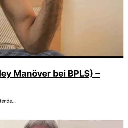
ey Manöver bei BPLS) –
etende…