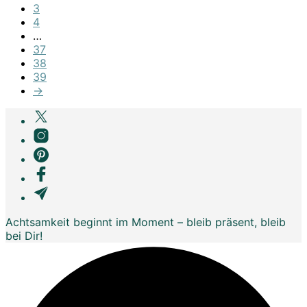
3
4
…
37
38
39
→
Achtsamkeit beginnt im Moment – bleib präsent, bleib
bei Dir!