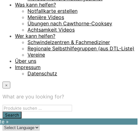
Was kann helfen?
Notfallkarte erstellen
Menière Videos
Übungen nach Cawthorne-Cooksey
Achtsamkeit Videos
Wer kann helfen?
Schwindelzentren & Fachmediziner
Regionale Selbsthilfegruppen (aus DTL-Liste)
Vereine
Über uns
Impressum
Datenschutz
×
What are you looking for?
te »