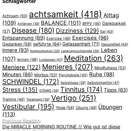
Schlagwörter
achtsamkeit
(418)
Alltag
Achtsam
(50)
(109)
BALANCE
(101)
Dankbarkeit
BPPV
(46)
Anfänger
(38)
Disease
(180)
Dizziness
(129)
(57)
Ear
(43)
Exercises
(96)
Entspannung
(89)
Exercise
(48)
geführte
(64)
Gelassenheit
(71)
Gedanken
(58)
Gesundheit
(44)
Leben
innere
(93)
Lagerungsschwindel
(36)
Kommunikation
(35)
Meditation
(263)
(107)
lernen
(48)
Loslassen
(41)
Menieres
(207)
Meniere
(122)
Mindfulness
(53)
Ruhe
(98)
Minuten
(86)
Morbus
(53)
Psychologie
(45)
SCHWINDEL
(172)
Selbstliebe
(39)
Selbstmitgefühl
(41)
Tinnitus
(174)
Stress
(135)
Tipps
(83)
STÄRKE
(39)
Vertigo
(251)
Training
(46)
Treatment
(39)
Vestibular
(195)
Übungen
Yoga
(54)
Übung
(49)
(113)
Previous Reading
Die MIRACLE MORNING ROUTINE // Wie gut ist diese