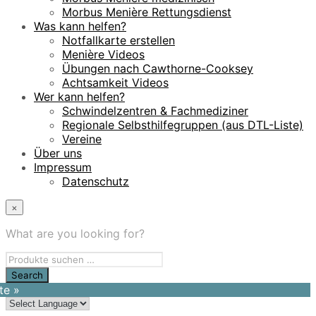
Morbus Menière Rettungsdienst
Was kann helfen?
Notfallkarte erstellen
Menière Videos
Übungen nach Cawthorne-Cooksey
Achtsamkeit Videos
Wer kann helfen?
Schwindelzentren & Fachmediziner
Regionale Selbsthilfegruppen (aus DTL-Liste)
Vereine
Über uns
Impressum
Datenschutz
×
What are you looking for?
te »