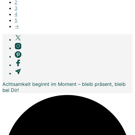
2
3
4
5
→
Achtsamkeit beginnt im Moment – bleib präsent, bleib
bei Dir!