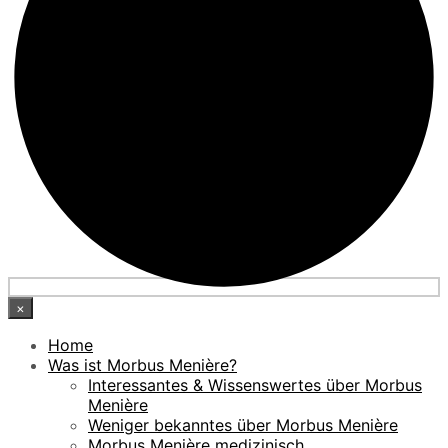
×
Home
Was ist Morbus Menière?
Interessantes & Wissenswertes über Morbus
Menière
Weniger bekanntes über Morbus Menière
Morbus Menière medizinisch