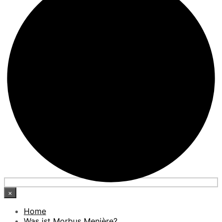
×
Home
Was ist Morbus Menière?