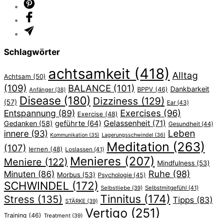
Schlagwörter
achtsamkeit
(418)
Alltag
Achtsam
(50)
(109)
BALANCE
(101)
Dankbarkeit
BPPV
(46)
Anfänger
(38)
Disease
(180)
Dizziness
(129)
(57)
Ear
(43)
Exercises
(96)
Entspannung
(89)
Exercise
(48)
geführte
(64)
Gelassenheit
(71)
Gedanken
(58)
Gesundheit
(44)
Leben
innere
(93)
Lagerungsschwindel
(36)
Kommunikation
(35)
Meditation
(263)
(107)
lernen
(48)
Loslassen
(41)
Menieres
(207)
Meniere
(122)
Mindfulness
(53)
Ruhe
(98)
Minuten
(86)
Morbus
(53)
Psychologie
(45)
SCHWINDEL
(172)
Selbstliebe
(39)
Selbstmitgefühl
(41)
Tinnitus
(174)
Stress
(135)
Tipps
(83)
STÄRKE
(39)
Vertigo
(251)
Training
(46)
Treatment
(39)