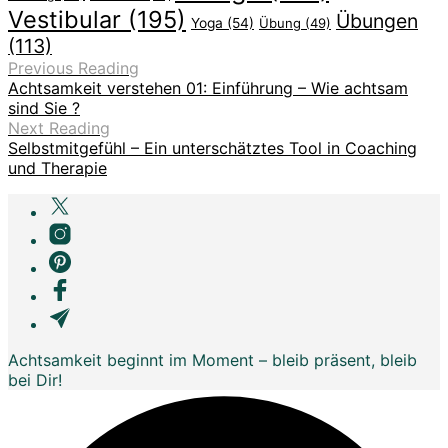
Vestibular
(195)
Übungen
Yoga
(54)
Übung
(49)
(113)
Previous Reading
Achtsamkeit verstehen 01: Einführung – Wie achtsam
sind Sie ?
Next Reading
Selbstmitgefühl – Ein unterschätztes Tool in Coaching
und Therapie
Achtsamkeit beginnt im Moment – bleib präsent, bleib
bei Dir!