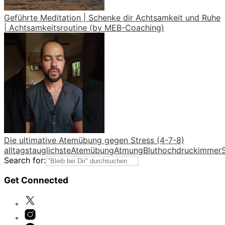
Geführte Meditation | Schenke dir Achtsamkeit und Ruhe
| Achtsamkeitsroutine (by MEB-Coaching)
Die ultimative Atemübung gegen Stress (4-7-8)
alltagstauglichste
Atemübung
Atmung
Bluthochdruck
immer
Search for:
Get Connected