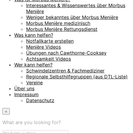
Interessantes & Wissenswertes über Morbus
Menière
Weniger bekanntes über Morbus Menière
Morbus Menière medizinisch
Morbus Menière Rettungsdienst
Was kann helfen?
Notfallkarte erstellen
Menière Videos
Übungen nach Cawthorne-Cooksey
Achtsamkeit Videos
Wer kann helfen?
Schwindelzentren & Fachmediziner
Regionale Selbsthilfegruppen (aus DTL-Liste)
Vereine
Über uns
Impressum
Datenschutz
×
What are you looking for?