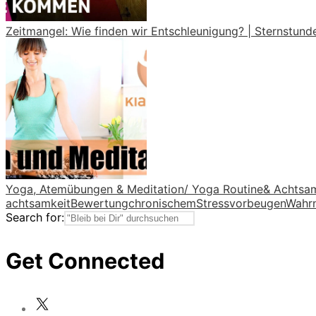
Zeitmangel: Wie finden wir Entschleunigung? | Sternstunde
Yoga, Atemübungen & Meditation/ Yoga Routine& Achtsa
achtsamkeit
Bewertung
chronischem
Stress
vorbeugen
Wahr
Search for:
Get Connected