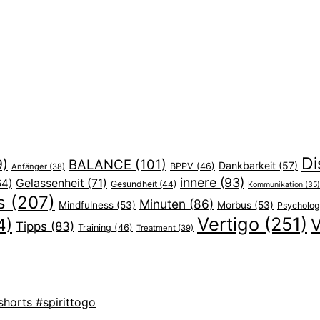
Di
9)
BALANCE
(101)
Dankbarkeit
(57)
BPPV
(46)
Anfänger
(38)
innere
(93)
64)
Gelassenheit
(71)
Gesundheit
(44)
Kommunikation
(35)
s
(207)
Minuten
(86)
Mindfulness
(53)
Morbus
(53)
Psycholog
Vertigo
(251)
V
4)
Tipps
(83)
Training
(46)
Treatment
(39)
shorts #spirittogo