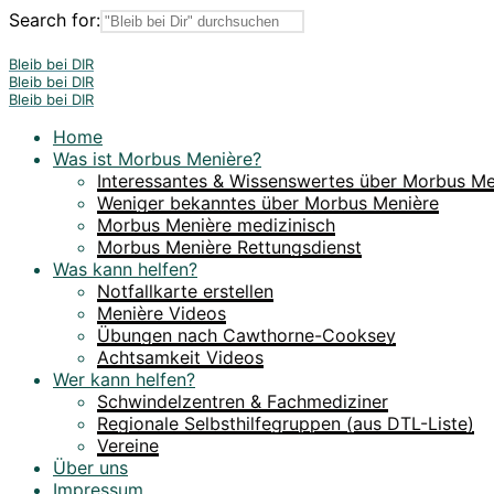
Search for:
Bleib bei DIR
Bleib bei DIR
Bleib bei DIR
Home
Was ist Morbus Menière?
Interessantes & Wissenswertes über Morbus Me
Weniger bekanntes über Morbus Menière
Morbus Menière medizinisch
Morbus Menière Rettungsdienst
Was kann helfen?
Notfallkarte erstellen
Menière Videos
Übungen nach Cawthorne-Cooksey
Achtsamkeit Videos
Wer kann helfen?
Schwindelzentren & Fachmediziner
Regionale Selbsthilfegruppen (aus DTL-Liste)
Vereine
Über uns
Impressum