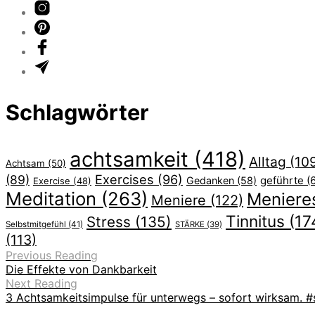
Schlagwörter
achtsamkeit
(418)
Alltag
(10
Achtsam
(50)
Exercises
(96)
(89)
geführte
(
Gedanken
(58)
Exercise
(48)
Meditation
(263)
Meniere
Meniere
(122)
Tinnitus
(17
Stress
(135)
Selbstmitgefühl
(41)
STÄRKE
(39)
(113)
Previous Reading
Die Effekte von Dankbarkeit
Next Reading
3 Achtsamkeitsimpulse für unterwegs – sofort wirksam. #