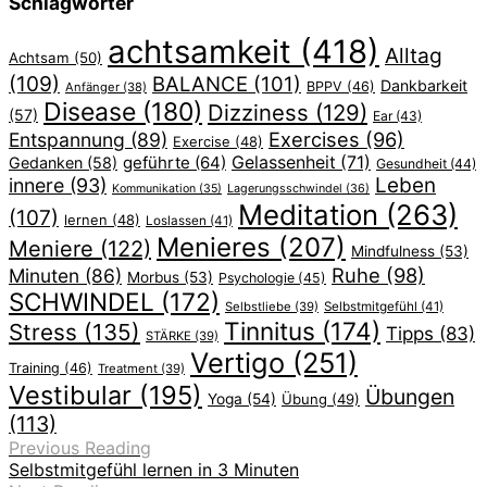
Schlagwörter
achtsamkeit
(418)
Alltag
Achtsam
(50)
(109)
BALANCE
(101)
Dankbarkeit
BPPV
(46)
Anfänger
(38)
Disease
(180)
Dizziness
(129)
(57)
Ear
(43)
Exercises
(96)
Entspannung
(89)
Exercise
(48)
geführte
(64)
Gelassenheit
(71)
Gedanken
(58)
Gesundheit
(44)
Leben
innere
(93)
Lagerungsschwindel
(36)
Kommunikation
(35)
Meditation
(263)
(107)
lernen
(48)
Loslassen
(41)
Menieres
(207)
Meniere
(122)
Mindfulness
(53)
Ruhe
(98)
Minuten
(86)
Morbus
(53)
Psychologie
(45)
SCHWINDEL
(172)
Selbstliebe
(39)
Selbstmitgefühl
(41)
Tinnitus
(174)
Stress
(135)
Tipps
(83)
STÄRKE
(39)
Vertigo
(251)
Training
(46)
Treatment
(39)
Vestibular
(195)
Übungen
Yoga
(54)
Übung
(49)
(113)
Previous Reading
Selbstmitgefühl lernen in 3 Minuten