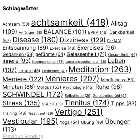
Schlagwörter
achtsamkeit
(418)
Alltag
Achtsam
(50)
(109)
BALANCE
(101)
Dankbarkeit
BPPV
(46)
Anfänger
(38)
Disease
(180)
Dizziness
(129)
(57)
Ear
(43)
Exercises
(96)
Entspannung
(89)
Exercise
(48)
geführte
(64)
Gelassenheit
(71)
Gedanken
(58)
Gesundheit
(44)
Leben
innere
(93)
Lagerungsschwindel
(36)
Kommunikation
(35)
Meditation
(263)
(107)
lernen
(48)
Loslassen
(41)
Menieres
(207)
Meniere
(122)
Mindfulness
(53)
Ruhe
(98)
Minuten
(86)
Morbus
(53)
Psychologie
(45)
SCHWINDEL
(172)
Selbstliebe
(39)
Selbstmitgefühl
(41)
Tinnitus
(174)
Stress
(135)
Tipps
(83)
STÄRKE
(39)
Vertigo
(251)
Training
(46)
Treatment
(39)
Vestibular
(195)
Übungen
Yoga
(54)
Übung
(49)
(113)
Previous Reading