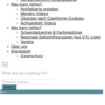
Was kann helfen?
Notfallkarte erstellen
Menière Videos
Übungen nach Cawthorne-Cooksey
Achtsamkeit Videos
Wer kann helfen?
Schwindelzentren & Fachmediziner
Regionale Selbsthilfegruppen (aus DTL-Liste)
Vereine
Über uns
Impressum
Datenschutz
×
What are you looking for?
te »