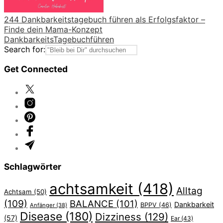
244 Dankbarkeitstagebuch führen als Erfolgsfaktor –
Finde dein Mama-Konzept
DankbarkeitsTagebuch
führen
Search for:
Get Connected
Schlagwörter
achtsamkeit
(418)
Alltag
Achtsam
(50)
(109)
BALANCE
(101)
Dankbarkeit
BPPV
(46)
Anfänger
(38)
Disease
(180)
Dizziness
(129)
(57)
Ear
(43)