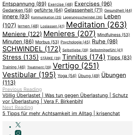
Exercises
(96)
Entspannung
(89)
Exercise
(48)
geführte
(64)
Gelassenheit
(71)
Gedanken
(58)
Gesundheit
(44)
Leben
innere
(93)
Lagerungsschwindel
(36)
Kommunikation
(35)
Meditation
(263)
(107)
lernen
(48)
Loslassen
(41)
Menieres
(207)
Meniere
(122)
Mindfulness
(53)
Ruhe
(98)
Minuten
(86)
Morbus
(53)
Psychologie
(45)
SCHWINDEL
(172)
Selbstliebe
(39)
Selbstmitgefühl
(41)
Tinnitus
(174)
Stress
(135)
Tipps
(83)
STÄRKE
(39)
Vertigo
(251)
Training
(46)
Treatment
(39)
Vestibular
(195)
Übungen
Yoga
(54)
Übung
(49)
(113)
Previous Reading
Völlig Überlastet | Was tun gegen Überlastung | Schutz
vor Überlastung | Vera F. Birkenbihl
Next Reading
5 Tipps für mehr Achtsamkeit im Alltag | krisenchat