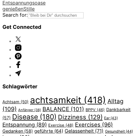
Entspannungsoase
genießen
Stille
Search for:
Get Connected
Schlagwörter
achtsamkeit
(418)
Alltag
Achtsam
(50)
(109)
BALANCE
(101)
Dankbarkeit
BPPV
(46)
Anfänger
(38)
Disease
(180)
Dizziness
(129)
(57)
Ear
(43)
Exercises
(96)
Entspannung
(89)
Exercise
(48)
geführte
(64)
Gelassenheit
(71)
Gedanken
(58)
Gesundheit
(44)