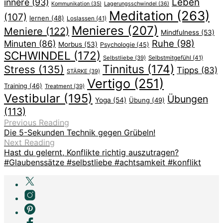
Leben
innere
(93)
Lagerungsschwindel
(36)
Kommunikation
(35)
Meditation
(263)
(107)
lernen
(48)
Loslassen
(41)
Menieres
(207)
Meniere
(122)
Mindfulness
(53)
Ruhe
(98)
Minuten
(86)
Morbus
(53)
Psychologie
(45)
SCHWINDEL
(172)
Selbstliebe
(39)
Selbstmitgefühl
(41)
Tinnitus
(174)
Stress
(135)
Tipps
(83)
STÄRKE
(39)
Vertigo
(251)
Training
(46)
Treatment
(39)
Vestibular
(195)
Übungen
Yoga
(54)
Übung
(49)
(113)
Previous Reading
Die 5-Sekunden Technik gegen Grübeln!
Next Reading
Hast du gelernt, Konflikte richtig auszutragen?
#Glaubenssätze #selbstliebe #achtsamkeit #konflikt