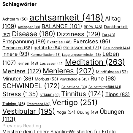
Schlagwörter
achtsamkeit
(418)
Alltag
Achtsam
(50)
(109)
BALANCE
(101)
Dankbarkeit
BPPV
(46)
Anfänger
(38)
Disease
(180)
Dizziness
(129)
(57)
Ear
(43)
Exercises
(96)
Entspannung
(89)
Exercise
(48)
geführte
(64)
Gelassenheit
(71)
Gedanken
(58)
Gesundheit
(44)
Leben
innere
(93)
Lagerungsschwindel
(36)
Kommunikation
(35)
Meditation
(263)
(107)
lernen
(48)
Loslassen
(41)
Menieres
(207)
Meniere
(122)
Mindfulness
(53)
Ruhe
(98)
Minuten
(86)
Morbus
(53)
Psychologie
(45)
SCHWINDEL
(172)
Selbstliebe
(39)
Selbstmitgefühl
(41)
Tinnitus
(174)
Stress
(135)
Tipps
(83)
STÄRKE
(39)
Vertigo
(251)
Training
(46)
Treatment
(39)
Vestibular
(195)
Übungen
Yoga
(54)
Übung
(49)
(113)
Previous Reading
Meistere dein Leben: Shaolin-Weisheiten für Erfolg,