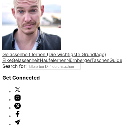
Gelassenheit lernen (Die wichtigste Grundlage)
Elke
Gelassenheit
Haufe
lernen
Nürnberger
TaschenGuide
Search for:
Get Connected