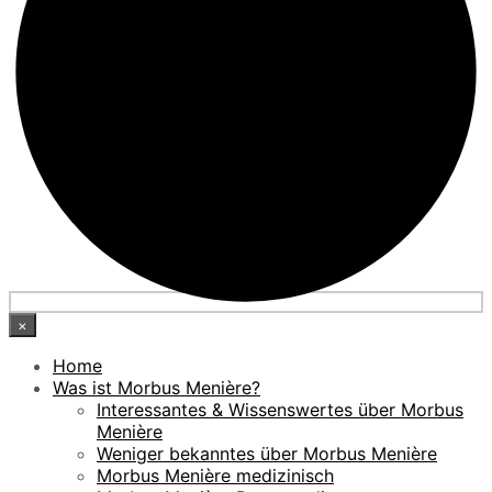
×
Home
Was ist Morbus Menière?
Interessantes & Wissenswertes über Morbus
Menière
Weniger bekanntes über Morbus Menière
Morbus Menière medizinisch