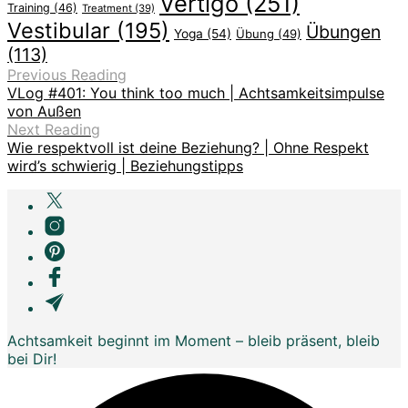
Vertigo
(251)
Training
(46)
Treatment
(39)
Vestibular
(195)
Übungen
Yoga
(54)
Übung
(49)
(113)
Previous Reading
VLog #401: You think too much | Achtsamkeitsimpulse
von Außen
Next Reading
Wie respektvoll ist deine Beziehung? | Ohne Respekt
wird’s schwierig | Beziehungstipps
Achtsamkeit beginnt im Moment – bleib präsent, bleib
bei Dir!