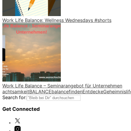
Work Life Balance: Wellness Wednesdays #shorts
Work Life Balance – Seminarangebot für Unternehmen
achtsamkeit
BALANCE
balancefinden
Entdecke
Geheimnis
li
Search for:
Get Connected