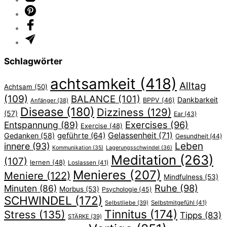
Schlagwörter
achtsamkeit
(418)
Alltag
Achtsam
(50)
(109)
BALANCE
(101)
Dankbarkeit
BPPV
(46)
Anfänger
(38)
Disease
(180)
Dizziness
(129)
(57)
Ear
(43)
Exercises
(96)
Entspannung
(89)
Exercise
(48)
geführte
(64)
Gelassenheit
(71)
Gedanken
(58)
Gesundheit
(44)
Leben
innere
(93)
Lagerungsschwindel
(36)
Kommunikation
(35)
Meditation
(263)
(107)
lernen
(48)
Loslassen
(41)
Menieres
(207)
Meniere
(122)
Mindfulness
(53)
Ruhe
(98)
Minuten
(86)
Morbus
(53)
Psychologie
(45)
SCHWINDEL
(172)
Selbstliebe
(39)
Selbstmitgefühl
(41)
Tinnitus
(174)
Stress
(135)
Tipps
(83)
STÄRKE
(39)