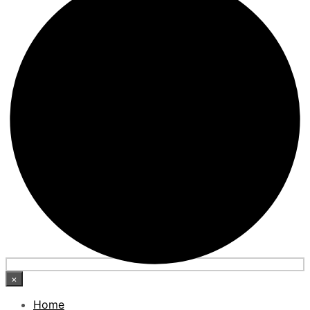
×
Home