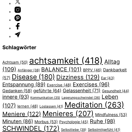
Schlagwörter
achtsamkeit
(418)
Alltag
Achtsam
(50)
(109)
BALANCE
(101)
Dankbarkeit
BPPV
(46)
Anfänger
(38)
Disease
(180)
Dizziness
(129)
(57)
Ear
(43)
Exercises
(96)
Entspannung
(89)
Exercise
(48)
geführte
(64)
Gelassenheit
(71)
Gedanken
(58)
Gesundheit
(44)
Leben
innere
(93)
Lagerungsschwindel
(36)
Kommunikation
(35)
Meditation
(263)
(107)
lernen
(48)
Loslassen
(41)
Menieres
(207)
Meniere
(122)
Mindfulness
(53)
Ruhe
(98)
Minuten
(86)
Morbus
(53)
Psychologie
(45)
SCHWINDEL
(172)
Selbstliebe
(39)
Selbstmitgefühl
(41)