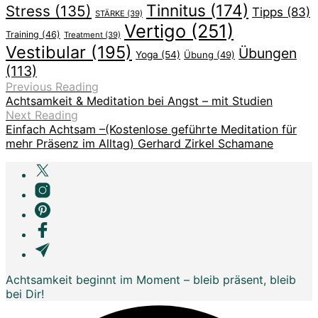
Tinnitus
(174)
Stress
(135)
Tipps
(83)
STÄRKE
(39)
Vertigo
(251)
Training
(46)
Treatment
(39)
Vestibular
(195)
Übungen
Yoga
(54)
Übung
(49)
(113)
Previous Reading
Achtsamkeit & Meditation bei Angst – mit Studien
Next Reading
Einfach Achtsam –(Kostenlose geführte Meditation für
mehr Präsenz im Alltag) Gerhard Zirkel Schamane
Achtsamkeit beginnt im Moment – bleib präsent, bleib
bei Dir!