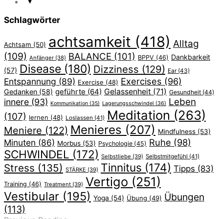
Schlagwörter
achtsamkeit
(418)
Alltag
Achtsam
(50)
(109)
BALANCE
(101)
Dankbarkeit
BPPV
(46)
Anfänger
(38)
Disease
(180)
Dizziness
(129)
(57)
Ear
(43)
Exercises
(96)
Entspannung
(89)
Exercise
(48)
geführte
(64)
Gelassenheit
(71)
Gedanken
(58)
Gesundheit
(44)
Leben
innere
(93)
Lagerungsschwindel
(36)
Kommunikation
(35)
Meditation
(263)
(107)
lernen
(48)
Loslassen
(41)
Menieres
(207)
Meniere
(122)
Mindfulness
(53)
Ruhe
(98)
Minuten
(86)
Morbus
(53)
Psychologie
(45)
SCHWINDEL
(172)
Selbstliebe
(39)
Selbstmitgefühl
(41)
Tinnitus
(174)
Stress
(135)
Tipps
(83)
STÄRKE
(39)
Vertigo
(251)
Training
(46)
Treatment
(39)
Vestibular
(195)
Übungen
Yoga
(54)
Übung
(49)
(113)