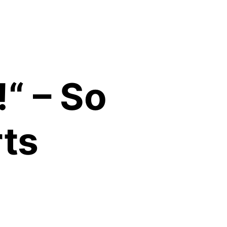
!“ – So
rts