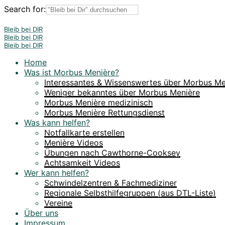
Search for:
Bleib bei DIR
Bleib bei DIR
Bleib bei DIR
Home
Was ist Morbus Menière?
Interessantes & Wissenswertes über Morbus Me
Weniger bekanntes über Morbus Menière
Morbus Menière medizinisch
Morbus Menière Rettungsdienst
Was kann helfen?
Notfallkarte erstellen
Menière Videos
Übungen nach Cawthorne-Cooksey
Achtsamkeit Videos
Wer kann helfen?
Schwindelzentren & Fachmediziner
Regionale Selbsthilfegruppen (aus DTL-Liste)
Vereine
Über uns
Impressum