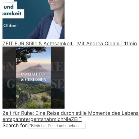
ZEIT FÜR Stille & Achtsamkeit | Mit Andrea Oldani | 11min
Zeit für Ruhe: Eine Reise durch stille Momente des Lebens
entspannter
gehts
hab
mich
Nie
ZEIT
Search for: