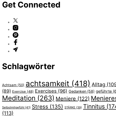
Get Connected
Schlagwörter
achtsamkeit
(418)
Alltag
(10
Achtsam
(50)
Exercises
(96)
(89)
geführte
(
Gedanken
(58)
Exercise
(48)
Meditation
(263)
Meniere
Meniere
(122)
Tinnitus
(17
Stress
(135)
Selbstmitgefühl
(41)
STÄRKE
(39)
(113)