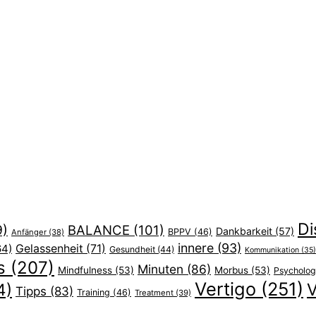
Di
9)
BALANCE
(101)
Dankbarkeit
(57)
BPPV
(46)
Anfänger
(38)
innere
(93)
64)
Gelassenheit
(71)
Gesundheit
(44)
Kommunikation
(35)
s
(207)
Minuten
(86)
Mindfulness
(53)
Morbus
(53)
Psycholog
Vertigo
(251)
V
4)
Tipps
(83)
Training
(46)
Treatment
(39)