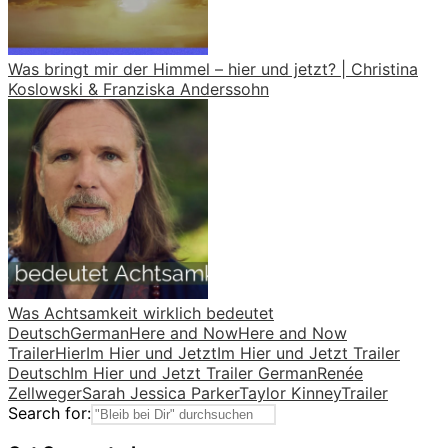
Was bringt mir der Himmel – hier und jetzt? | Christina
Koslowski & Franziska Anderssohn
Was Achtsamkeit wirklich bedeutet
Deutsch
German
Here and Now
Here and Now
Trailer
Hier
Im Hier und Jetzt
Im Hier und Jetzt Trailer
Deutsch
Im Hier und Jetzt Trailer German
Renée
Zellweger
Sarah Jessica Parker
Taylor Kinney
Trailer
Search for: