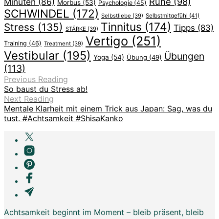
Ruhe
(98)
Minuten
(86)
Morbus
(53)
Psychologie
(45)
SCHWINDEL
(172)
Selbstliebe
(39)
Selbstmitgefühl
(41)
Tinnitus
(174)
Stress
(135)
Tipps
(83)
STÄRKE
(39)
Vertigo
(251)
Training
(46)
Treatment
(39)
Vestibular
(195)
Übungen
Yoga
(54)
Übung
(49)
(113)
Previous Reading
So baust du Stress ab!
Next Reading
Mentale Klarheit mit einem Trick aus Japan: Sag, was du
tust. #Achtsamkeit #ShisaKanko
Achtsamkeit beginnt im Moment – bleib präsent, bleib