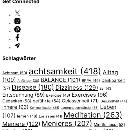
Get Connected
Schlagwörter
achtsamkeit
(418)
Alltag
Achtsam
(50)
(109)
BALANCE
(101)
Dankbarkeit
BPPV
(46)
Anfänger
(38)
Disease
(180)
Dizziness
(129)
(57)
Ear
(43)
Exercises
(96)
Entspannung
(89)
Exercise
(48)
geführte
(64)
Gelassenheit
(71)
Gedanken
(58)
Gesundheit
(44)
Leben
innere
(93)
Lagerungsschwindel
(36)
Kommunikation
(35)
Meditation
(263)
(107)
lernen
(48)
Loslassen
(41)
Menieres
(207)
Meniere
(122)
Mindfulness
(53)