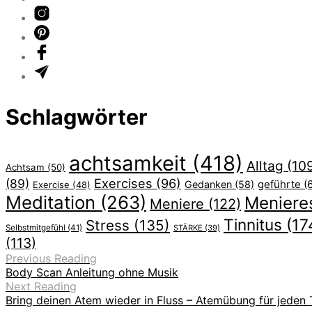
Schlagwörter
achtsamkeit
(418)
Alltag
(10
Achtsam
(50)
Exercises
(96)
(89)
geführte
(
Gedanken
(58)
Exercise
(48)
Meditation
(263)
Meniere
Meniere
(122)
Tinnitus
(17
Stress
(135)
Selbstmitgefühl
(41)
STÄRKE
(39)
(113)
Previous Reading
Body Scan Anleitung ohne Musik
Next Reading
Bring deinen Atem wieder in Fluss – Atemübung für jeden