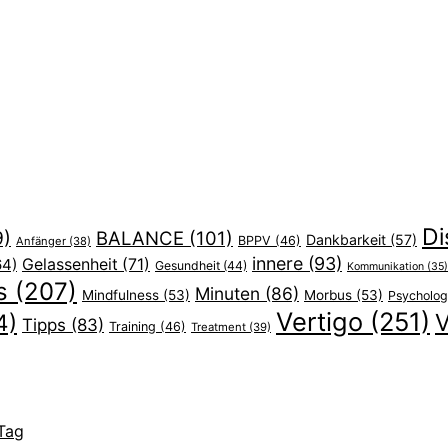
Di
9)
BALANCE
(101)
Dankbarkeit
(57)
BPPV
(46)
Anfänger
(38)
innere
(93)
64)
Gelassenheit
(71)
Gesundheit
(44)
Kommunikation
(35)
s
(207)
Minuten
(86)
Mindfulness
(53)
Morbus
(53)
Psycholog
Vertigo
(251)
V
4)
Tipps
(83)
Training
(46)
Treatment
(39)
 Tag