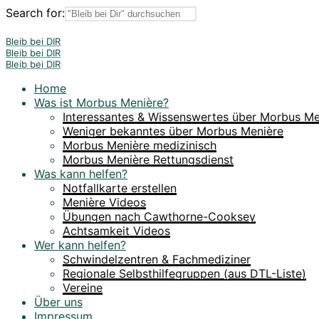
Search for:
Bleib bei DIR
Bleib bei DIR
Bleib bei DIR
Home
Was ist Morbus Menière?
Interessantes & Wissenswertes über Morbus Me
Weniger bekanntes über Morbus Menière
Morbus Menière medizinisch
Morbus Menière Rettungsdienst
Was kann helfen?
Notfallkarte erstellen
Menière Videos
Übungen nach Cawthorne-Cooksey
Achtsamkeit Videos
Wer kann helfen?
Schwindelzentren & Fachmediziner
Regionale Selbsthilfegruppen (aus DTL-Liste)
Vereine
Über uns
Impressum