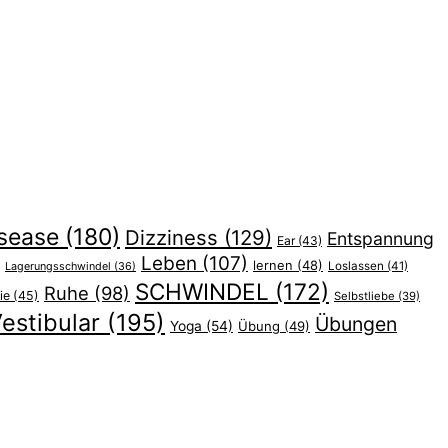
sease
(180)
Dizziness
(129)
Entspannung
Ear
(43)
Leben
(107)
lernen
(48)
Lagerungsschwindel
(36)
Loslassen
(41)
SCHWINDEL
(172)
Ruhe
(98)
ie
(45)
Selbstliebe
(39)
estibular
(195)
Übungen
Yoga
(54)
Übung
(49)