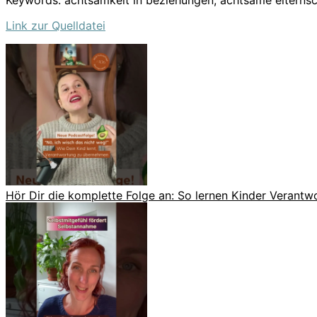
Keywords: achtsamkeit in beziehungen, achtsame elterns
Link zur Quelldatei
Hör Dir die komplette Folge an: So lernen Kinder Verant