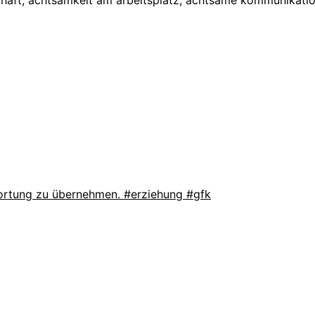
chaft, achtsamkeit am arbeitsplatz, achtsame kommunikati
wortung zu übernehmen. #erziehung #gfk