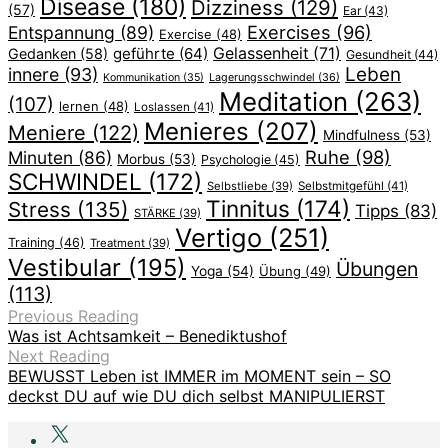
Disease
(180)
Dizziness
(129)
(57)
Ear
(43)
Exercises
(96)
Entspannung
(89)
Exercise
(48)
geführte
(64)
Gelassenheit
(71)
Gedanken
(58)
Gesundheit
(44)
Leben
innere
(93)
Lagerungsschwindel
(36)
Kommunikation
(35)
Meditation
(263)
(107)
lernen
(48)
Loslassen
(41)
Menieres
(207)
Meniere
(122)
Mindfulness
(53)
Ruhe
(98)
Minuten
(86)
Morbus
(53)
Psychologie
(45)
SCHWINDEL
(172)
Selbstliebe
(39)
Selbstmitgefühl
(41)
Tinnitus
(174)
Stress
(135)
Tipps
(83)
STÄRKE
(39)
Vertigo
(251)
Training
(46)
Treatment
(39)
Vestibular
(195)
Übungen
Yoga
(54)
Übung
(49)
(113)
Previous Reading
Was ist Achtsamkeit – Benediktushof
Next Reading
BEWUSST Leben ist IMMER im MOMENT sein – SO
deckst DU auf wie DU dich selbst MANIPULIERST