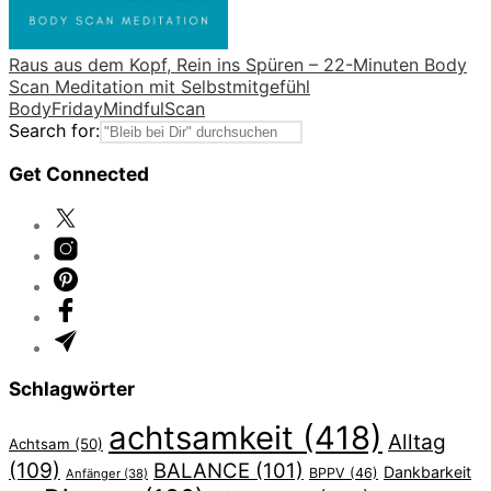
Raus aus dem Kopf, Rein ins Spüren – 22-Minuten Body
Scan Meditation mit Selbstmitgefühl
Body
Friday
Mindful
Scan
Search for:
Get Connected
Schlagwörter
achtsamkeit
(418)
Alltag
Achtsam
(50)
(109)
BALANCE
(101)
Dankbarkeit
BPPV
(46)
Anfänger
(38)