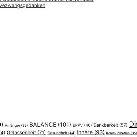
ve
zwangsgedanken
Di
9)
BALANCE
(101)
Dankbarkeit
(57)
BPPV
(46)
Anfänger
(38)
innere
(93)
64)
Gelassenheit
(71)
Gesundheit
(44)
Kommunikation
(35)