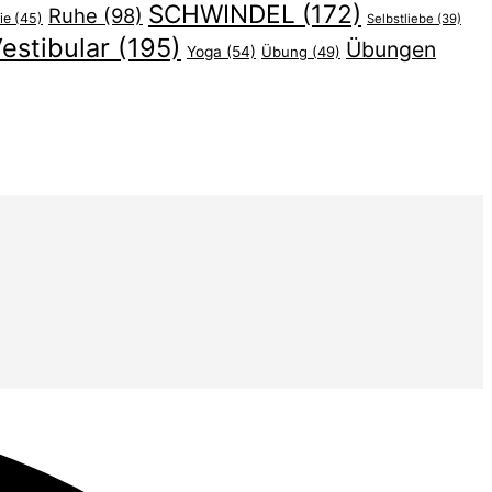
SCHWINDEL
(172)
Ruhe
(98)
ie
(45)
Selbstliebe
(39)
estibular
(195)
Übungen
Yoga
(54)
Übung
(49)