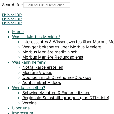
Search for:
Bleib bei DIR
Bleib bei DIR
Bleib bei DIR
Home
Was ist Morbus Menière?
Interessantes & Wissenswertes über Morbus Me
Weniger bekanntes über Morbus Menière
Morbus Menière medizinisch
Morbus Menière Rettungsdienst
Was kann helfen?
Notfallkarte erstellen
Menière Videos
Übungen nach Cawthorne-Cooksey
Achtsamkeit Videos
Wer kann helfen?
Schwindelzentren & Fachmediziner
Regionale Selbsthilfegruppen (aus DTL-Liste)
Vereine
Über uns
Impressum