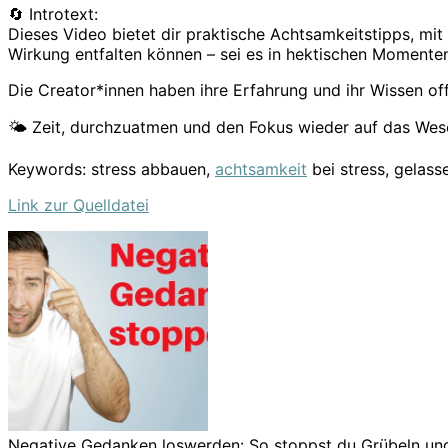
🔄 Introtext:
Dieses Video bietet dir praktische Achtsamkeitstipps, mi
Wirkung entfalten können – sei es in hektischen Momente
Die Creator*innen haben ihre Erfahrung und ihr Wissen offen
🌤️ Zeit, durchzuatmen und den Fokus wieder auf das Wese
Keywords: stress abbauen,
achtsamkeit
bei stress, gelass
Link zur Quelldatei
Negative Gedanken loswerden: So stoppst du Grübeln u