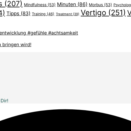
s
(207)
Minuten
(86)
Mindfulness
(53)
Morbus
(53)
Psycholog
Vertigo
(251)
V
4)
Tipps
(83)
Training
(46)
Treatment
(39)
sentwicklung #gefühle #achtsamkeit
n bringen wird!
Dir!