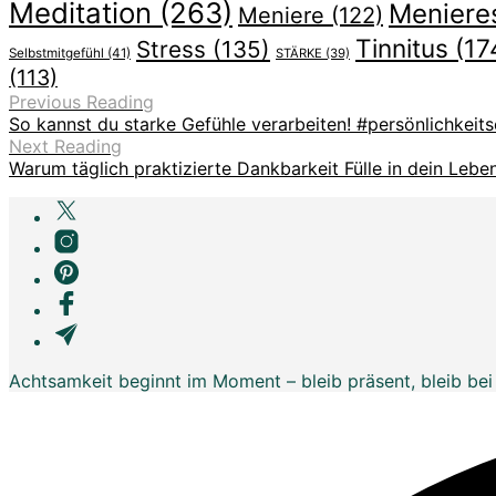
Meditation
(263)
Meniere
Meniere
(122)
Tinnitus
(17
Stress
(135)
Selbstmitgefühl
(41)
STÄRKE
(39)
(113)
Previous Reading
So kannst du starke Gefühle verarbeiten! #persönlichkeit
Next Reading
Warum täglich praktizierte Dankbarkeit Fülle in dein Lebe
Achtsamkeit beginnt im Moment – bleib präsent, bleib bei 