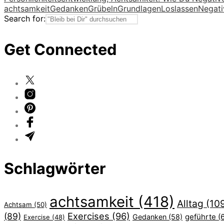
achtsamkeit
Gedanken
Grübeln
Grundlagen
Loslassen
Negati
Search for:
Get Connected
Schlagwörter
achtsamkeit
(418)
Alltag
(10
Achtsam
(50)
Exercises
(96)
(89)
geführte
(
Gedanken
(58)
Exercise
(48)