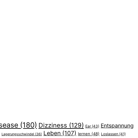
sease
(180)
Dizziness
(129)
Entspannung
Ear
(43)
Leben
(107)
lernen
(48)
Lagerungsschwindel
(36)
Loslassen
(41)