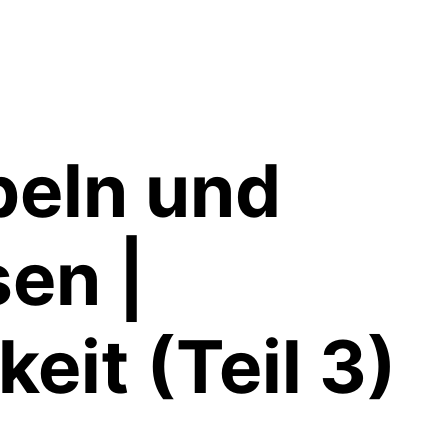
beln und
en |
it (Teil 3)