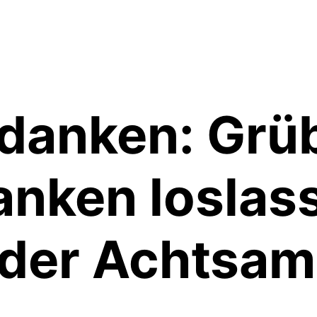
danken: Grü
ken loslass
der Achtsamke