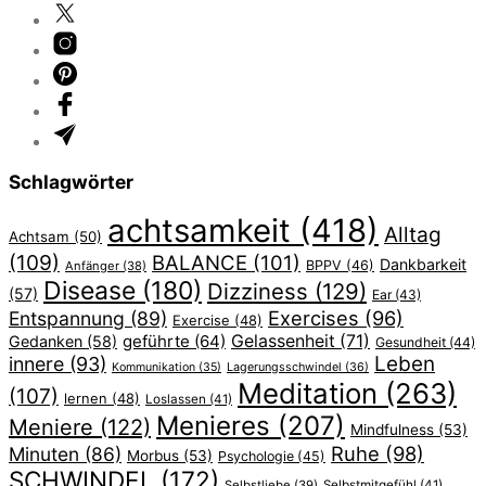
Schlagwörter
achtsamkeit
(418)
Alltag
Achtsam
(50)
(109)
BALANCE
(101)
Dankbarkeit
BPPV
(46)
Anfänger
(38)
Disease
(180)
Dizziness
(129)
(57)
Ear
(43)
Exercises
(96)
Entspannung
(89)
Exercise
(48)
geführte
(64)
Gelassenheit
(71)
Gedanken
(58)
Gesundheit
(44)
Leben
innere
(93)
Lagerungsschwindel
(36)
Kommunikation
(35)
Meditation
(263)
(107)
lernen
(48)
Loslassen
(41)
Menieres
(207)
Meniere
(122)
Mindfulness
(53)
Ruhe
(98)
Minuten
(86)
Morbus
(53)
Psychologie
(45)
SCHWINDEL
(172)
Selbstliebe
(39)
Selbstmitgefühl
(41)