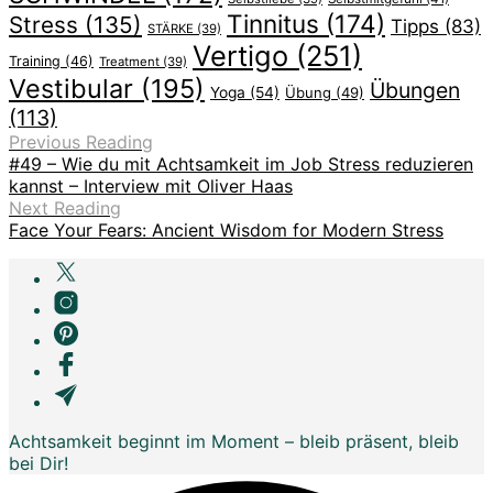
Tinnitus
(174)
Stress
(135)
Tipps
(83)
STÄRKE
(39)
Vertigo
(251)
Training
(46)
Treatment
(39)
Vestibular
(195)
Übungen
Yoga
(54)
Übung
(49)
(113)
Previous Reading
#49 – Wie du mit Achtsamkeit im Job Stress reduzieren
kannst – Interview mit Oliver Haas
Next Reading
Face Your Fears: Ancient Wisdom for Modern Stress
Achtsamkeit beginnt im Moment – bleib präsent, bleib
bei Dir!