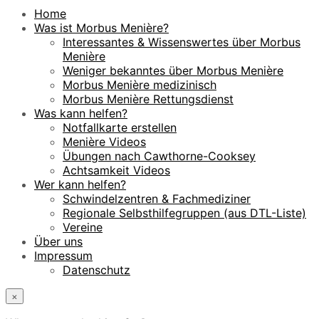
Home
Was ist Morbus Menière?
Interessantes & Wissenswertes über Morbus
Menière
Weniger bekanntes über Morbus Menière
Morbus Menière medizinisch
Morbus Menière Rettungsdienst
Was kann helfen?
Notfallkarte erstellen
Menière Videos
Übungen nach Cawthorne-Cooksey
Achtsamkeit Videos
Wer kann helfen?
Schwindelzentren & Fachmediziner
Regionale Selbsthilfegruppen (aus DTL-Liste)
Vereine
Über uns
Impressum
Datenschutz
×