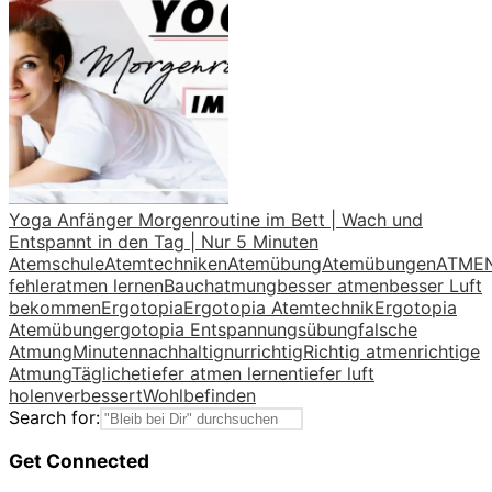
Yoga Anfänger Morgenroutine im Bett | Wach und
Entspannt in den Tag | Nur 5 Minuten
Atemschule
Atemtechniken
Atemübung
Atemübungen
ATME
fehler
atmen lernen
Bauchatmung
besser atmen
besser Luft
bekommen
Ergotopia
Ergotopia Atemtechnik
Ergotopia
Atemübung
ergotopia Entspannungsübung
falsche
Atmung
Minuten
nachhaltig
nur
richtig
Richtig atmen
richtige
Atmung
Tägliche
tiefer atmen lernen
tiefer luft
holen
verbessert
Wohlbefinden
Search for:
Get Connected