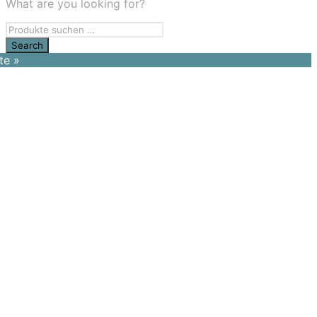
What are you looking for?
te »