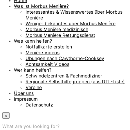
Home
Was ist Morbus Menière?
Interessantes & Wissenswertes über Morbus
Menière
Weniger bekanntes über Morbus Menière
Morbus Menière medizinisch
Morbus Menière Rettungsdienst
Was kann helfen?
Notfallkarte erstellen
Menière Videos
Übungen nach Cawthorne-Cooksey
Achtsamkeit Videos
Wer kann helfen?
Schwindelzentren & Fachmediziner
Regionale Selbsthilfegruppen (aus DTL-Liste)
Vereine
Über uns
Impressum
Datenschutz
×
What are you looking for?