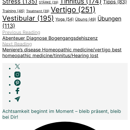
Tinnitus
(174)
Stress
(135)
Tipps
(83)
STÄRKE
(39)
Vertigo
(251)
Training
(46)
Treatment
(39)
Vestibular
(195)
Übungen
Yoga
(54)
Übung
(49)
(113)
Previous Reading
Abenteuer Diagnose Bogengangsdehiszenz
Next Reading
Meniere’s disease Homeopathic medicine/vertigo best
homeopathic medicine/tinnitus/Hearing lost
Achtsamkeit beginnt im Moment – bleib präsent, bleib
bei Dir!