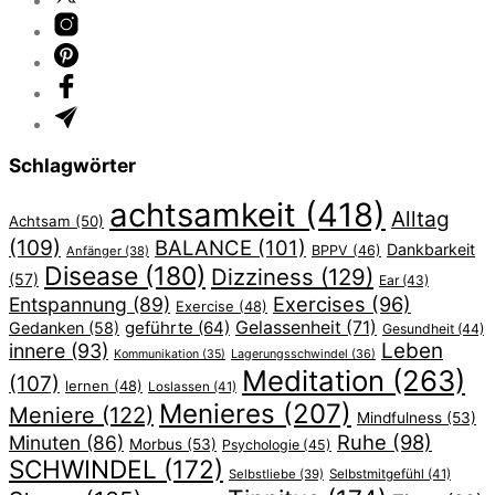
Schlagwörter
achtsamkeit
(418)
Alltag
Achtsam
(50)
(109)
BALANCE
(101)
Dankbarkeit
BPPV
(46)
Anfänger
(38)
Disease
(180)
Dizziness
(129)
(57)
Ear
(43)
Exercises
(96)
Entspannung
(89)
Exercise
(48)
geführte
(64)
Gelassenheit
(71)
Gedanken
(58)
Gesundheit
(44)
Leben
innere
(93)
Lagerungsschwindel
(36)
Kommunikation
(35)
Meditation
(263)
(107)
lernen
(48)
Loslassen
(41)
Menieres
(207)
Meniere
(122)
Mindfulness
(53)
Ruhe
(98)
Minuten
(86)
Morbus
(53)
Psychologie
(45)
SCHWINDEL
(172)
Selbstliebe
(39)
Selbstmitgefühl
(41)