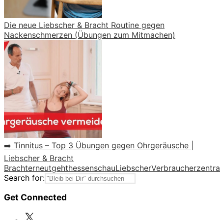
Die neue Liebscher & Bracht Routine gegen
Nackenschmerzen (Übungen zum Mitmachen)
➡️ Tinnitus – Top 3 Übungen gegen Ohrgeräusche |
Liebscher & Bracht
Bracht
erneut
geht
hessenschau
Liebscher
Verbraucherzentra
Search for:
Get Connected