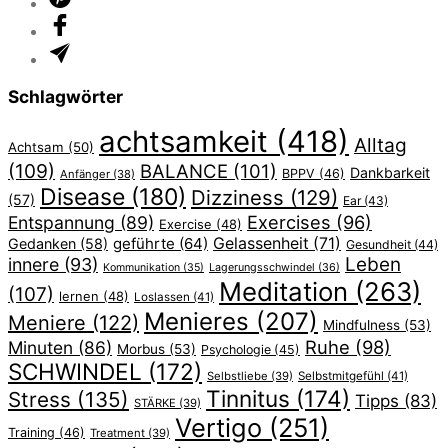
Schlagwörter
achtsamkeit
(418)
Alltag
Achtsam
(50)
(109)
BALANCE
(101)
Dankbarkeit
BPPV
(46)
Anfänger
(38)
Disease
(180)
Dizziness
(129)
(57)
Ear
(43)
Exercises
(96)
Entspannung
(89)
Exercise
(48)
geführte
(64)
Gelassenheit
(71)
Gedanken
(58)
Gesundheit
(44)
Leben
innere
(93)
Lagerungsschwindel
(36)
Kommunikation
(35)
Meditation
(263)
(107)
lernen
(48)
Loslassen
(41)
Menieres
(207)
Meniere
(122)
Mindfulness
(53)
Ruhe
(98)
Minuten
(86)
Morbus
(53)
Psychologie
(45)
SCHWINDEL
(172)
Selbstliebe
(39)
Selbstmitgefühl
(41)
Tinnitus
(174)
Stress
(135)
Tipps
(83)
STÄRKE
(39)
Vertigo
(251)
Training
(46)
Treatment
(39)