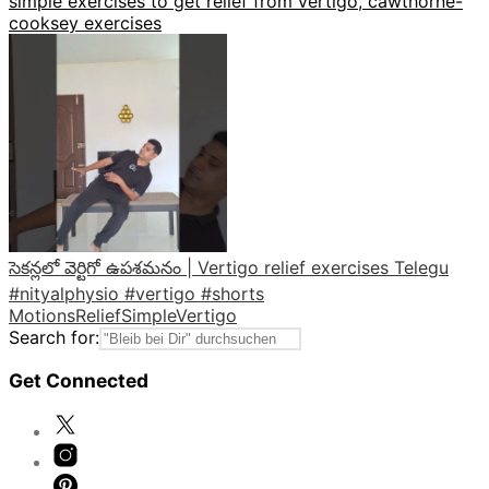
simple exercises to get relief from vertigo, cawthorne-
cooksey exercises
సెకన్లలో వెర్టిగో ఉపశమనం | Vertigo relief exercises Telegu
#nityalphysio #vertigo #shorts
Motions
Relief
Simple
Vertigo
Search for:
Get Connected