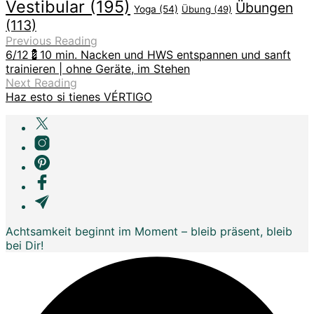
Vestibular
(195)
Übungen
Yoga
(54)
Übung
(49)
(113)
Previous Reading
6/12💈10 min. Nacken und HWS entspannen und sanft
trainieren | ohne Geräte, im Stehen
Next Reading
Haz esto si tienes VÉRTIGO
Achtsamkeit beginnt im Moment – bleib präsent, bleib
bei Dir!