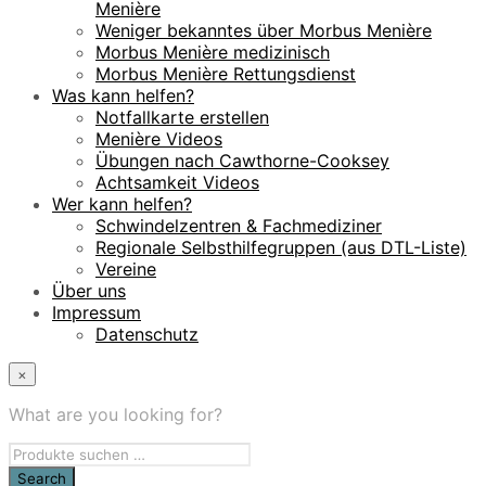
Menière
Weniger bekanntes über Morbus Menière
Morbus Menière medizinisch
Morbus Menière Rettungsdienst
Was kann helfen?
Notfallkarte erstellen
Menière Videos
Übungen nach Cawthorne-Cooksey
Achtsamkeit Videos
Wer kann helfen?
Schwindelzentren & Fachmediziner
Regionale Selbsthilfegruppen (aus DTL-Liste)
Vereine
Über uns
Impressum
Datenschutz
×
What are you looking for?