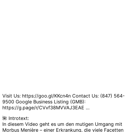
Visit Us: https://goo.gl/KKcn4n Contact Us: (847) 564-
9500 Google Business Listing (GMB):
https://g.page/r/CVvf38MVVAJ3EAE …
🌺 Introtext:
In diesem Video geht es um den mutigen Umgang mit
Morbus Menière – einer Erkrankung, die viele Facetten