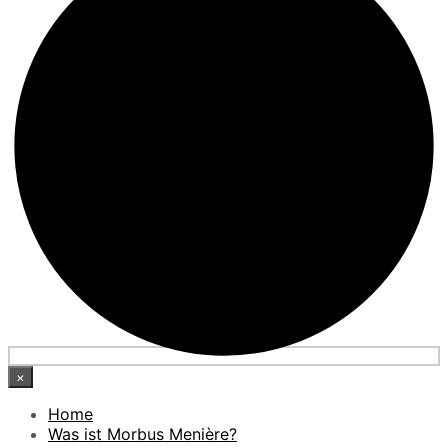
×
Home
Was ist Morbus Menière?