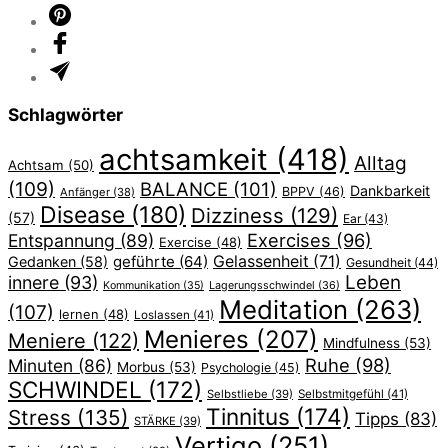
Schlagwörter
achtsamkeit
(418)
Alltag
Achtsam
(50)
(109)
BALANCE
(101)
Dankbarkeit
BPPV
(46)
Anfänger
(38)
Disease
(180)
Dizziness
(129)
(57)
Ear
(43)
Exercises
(96)
Entspannung
(89)
Exercise
(48)
geführte
(64)
Gelassenheit
(71)
Gedanken
(58)
Gesundheit
(44)
Leben
innere
(93)
Lagerungsschwindel
(36)
Kommunikation
(35)
Meditation
(263)
(107)
lernen
(48)
Loslassen
(41)
Menieres
(207)
Meniere
(122)
Mindfulness
(53)
Ruhe
(98)
Minuten
(86)
Morbus
(53)
Psychologie
(45)
SCHWINDEL
(172)
Selbstliebe
(39)
Selbstmitgefühl
(41)
Tinnitus
(174)
Stress
(135)
Tipps
(83)
STÄRKE
(39)
Vertigo
(251)