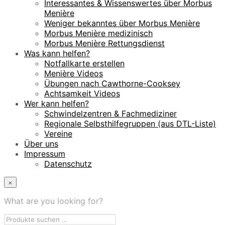
Interessantes & Wissenswertes über Morbus
Menière
Weniger bekanntes über Morbus Menière
Morbus Menière medizinisch
Morbus Menière Rettungsdienst
Was kann helfen?
Notfallkarte erstellen
Menière Videos
Übungen nach Cawthorne-Cooksey
Achtsamkeit Videos
Wer kann helfen?
Schwindelzentren & Fachmediziner
Regionale Selbsthilfegruppen (aus DTL-Liste)
Vereine
Über uns
Impressum
Datenschutz
×
What are you looking for?